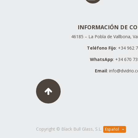
INFORMACIÓN DE C
46185 – La Pobla de Vallbona, Va
Teléfono Fijo
: +34 962 
WhatsApp
: +34 670 7
Email
:
info@dvidrio.
Copyright ©
Black Bull Glass, S.L.
Español