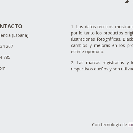
ONTACTO
1. Los datos técnicos mostrado
por lo tanto los productos orig
lencia (España)
ilustraciones fotográficas. Blac
cambios y mejoras en los pr
734 267
estime oportuno.
34 785
2. Las marcas registradas y 
com
respectivos dueños y son utiliz
Con tecnología de